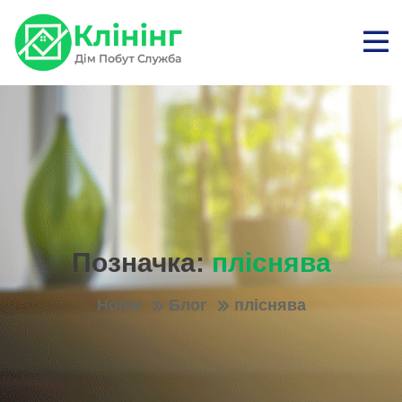
Позначка:
пліснява
Home
Блог
пліснява