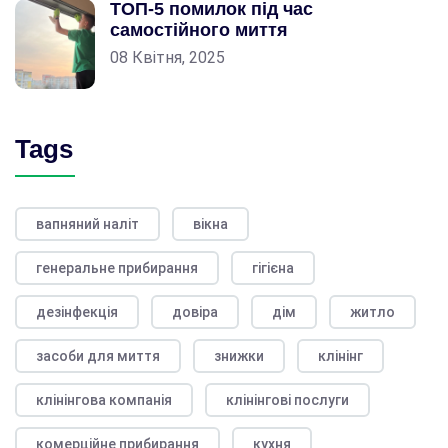
ТОП-5 помилок під час
самостійного миття
08 Квітня, 2025
Tags
вапняний наліт
вікна
генеральне прибирання
гігієна
дезінфекція
довіра
дім
житло
засоби для миття
знижки
клінінг
клінінгова компанія
клінінгові послуги
комерційне прибирання
кухня