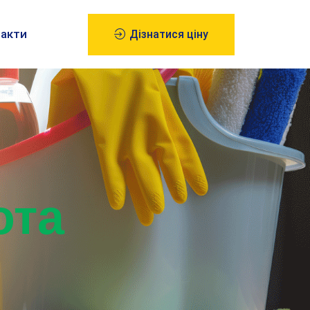
акти
Дізнатися ціну
ота