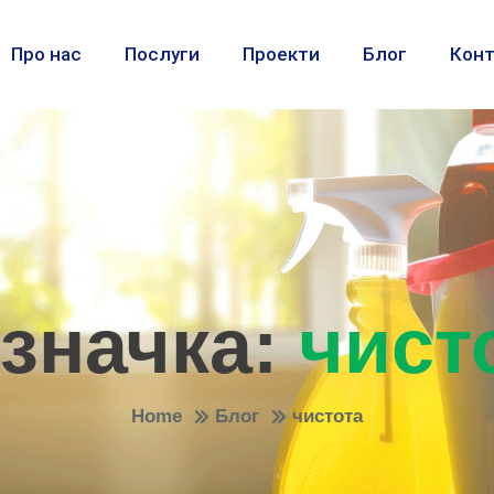
Про нас
Послуги
Проекти
Блог
Конт
значка:
чист
Home
Блог
чистота