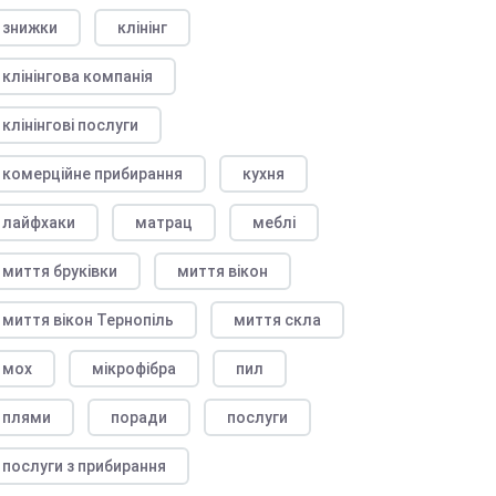
знижки
клінінг
клінінгова компанія
клінінгові послуги
комерційне прибирання
кухня
лайфхаки
матрац
меблі
миття бруківки
миття вікон
миття вікон Тернопіль
миття скла
мох
мікрофібра
пил
плями
поради
послуги
послуги з прибирання