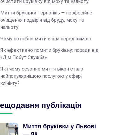
очистити бруківку від моху та нальоту
Миття бруківки Тернопіль — професійне
очищення подвір’я від бруду, моху та
нальоту
Чому потрібно мити вікна перед зимою
Як ефективно помити бруківку: поради від
«Дім Побут Служба»
Як і чому сезонне миття вікон стало
найпопулярнішою послугою у сфері
клінінгу?
ещодавня публікація
Миття бруківки у Львові
— як