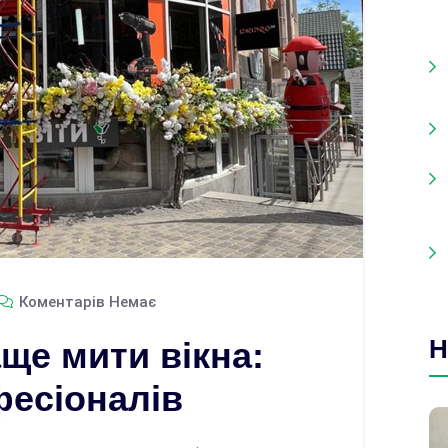
Коментарів Немає
Н
аще мити вікна:
фесіоналів