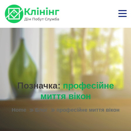
Позначка:
професійне
миття вікон
Home
Блог
професійне миття вікон