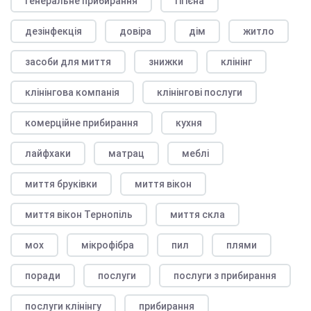
генеральне прибирання
гігієна
дезінфекція
довіра
дім
житло
засоби для миття
знижки
клінінг
клінінгова компанія
клінінгові послуги
комерційне прибирання
кухня
лайфхаки
матрац
меблі
миття бруківки
миття вікон
миття вікон Тернопіль
миття скла
мох
мікрофібра
пил
плями
поради
послуги
послуги з прибирання
послуги клінінгу
прибирання