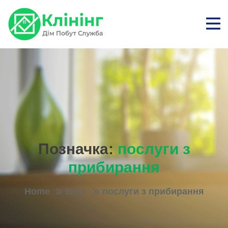
Позначка:
послуги з
прибирання
Home
Блог
послуги з прибирання