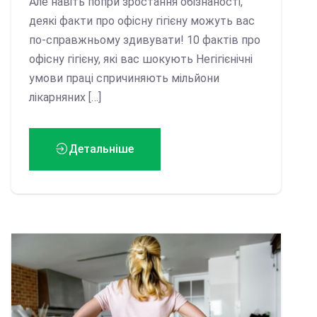
Але навіть попри зростання обізнаності,
деякі факти про офісну гігієну можуть вас
по-справжньому здивувати! 10 фактів про
офісну гігієну, які вас шокують Негігієнічні
умови праці спричиняють мільйони
лікарняних […]
Детальніше