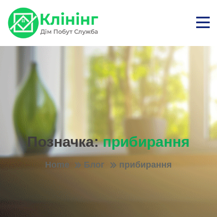
Позначка:
прибирання
Home
Блог
прибирання