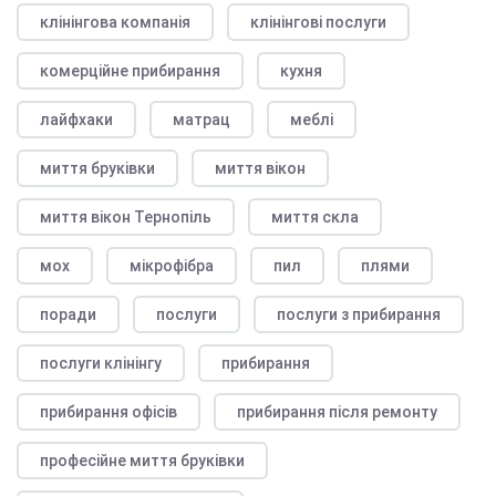
клінінгова компанія
клінінгові послуги
комерційне прибирання
кухня
лайфхаки
матрац
меблі
миття бруківки
миття вікон
миття вікон Тернопіль
миття скла
мох
мікрофібра
пил
плями
поради
послуги
послуги з прибирання
послуги клінінгу
прибирання
прибирання офісів
прибирання після ремонту
професійне миття бруківки