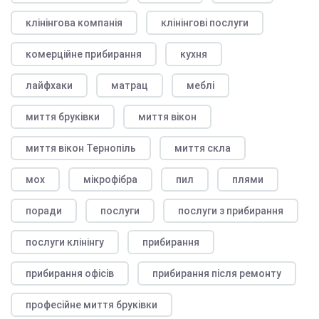
клінінгова компанія
клінінгові послуги
комерційне прибирання
кухня
лайфхаки
матрац
меблі
миття бруківки
миття вікон
миття вікон Тернопіль
миття скла
мох
мікрофібра
пил
плями
поради
послуги
послуги з прибирання
послуги клінінгу
прибирання
прибирання офісів
прибирання після ремонту
професійне миття бруківки