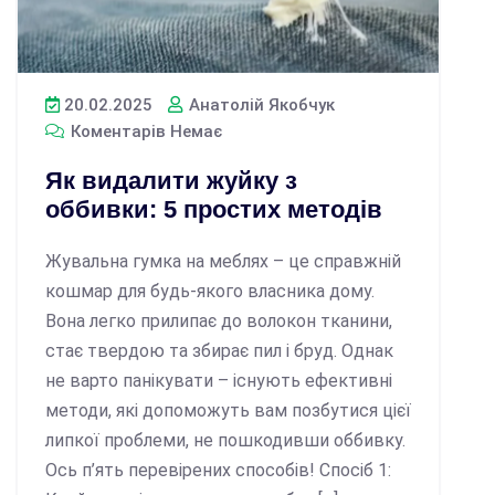
20.02.2025
Анатолій Якобчук
Коментарів Немає
Як видалити жуйку з
оббивки: 5 простих методів
Жувальна гумка на меблях – це справжній
кошмар для будь-якого власника дому.
Вона легко прилипає до волокон тканини,
стає твердою та збирає пил і бруд. Однак
не варто панікувати – існують ефективні
методи, які допоможуть вам позбутися цієї
липкої проблеми, не пошкодивши оббивку.
Ось п’ять перевірених способів! Спосіб 1: