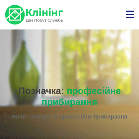
Позначка:
професійне
прибирання
Home
Блог
професійне прибирання