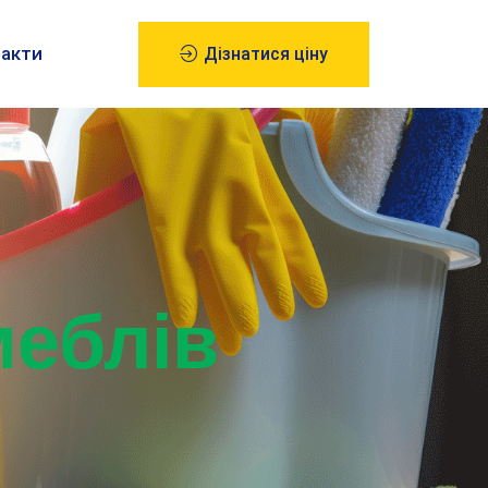
акти
Дізнатися ціну
меблів