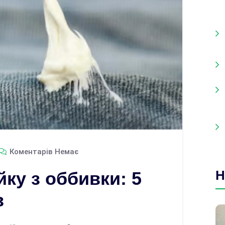
Коментарів Немає
Н
ку з оббивки: 5
в