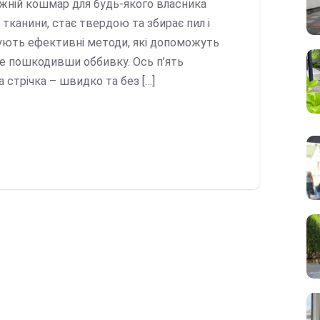
жній кошмар для будь-якого власника
 тканини, стає твердою та збирає пил і
снують ефективні методи, які допоможуть
не пошкодивши оббивку. Ось п’ять
а стрічка – швидко та без […]