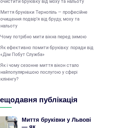
очистити бруківку від моху та нальоту
Миття бруківки Тернопіль — професійне
очищення подвір’я від бруду, моху та
нальоту
Чому потрібно мити вікна перед зимою
Як ефективно помити бруківку: поради від
«Дім Побут Служба»
Як і чому сезонне миття вікон стало
найпопулярнішою послугою у сфері
клінінгу?
ещодавня публікація
Миття бруківки у Львові
— як