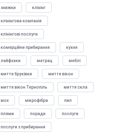
знижки
клінінг
клінінгова компанія
клінінгові послуги
комерційне прибирання
кухня
лайфхаки
матрац
меблі
миття бруківки
миття вікон
миття вікон Тернопіль
миття скла
мох
мікрофібра
пил
плями
поради
послуги
послуги з прибирання