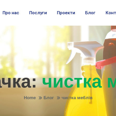
Про нас
Послуги
Проекти
Блог
Конт
ачка:
чистка 
Home
Блог
чистка меблів