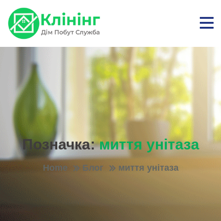
Позначка:
миття унітаза
Home
Блог
миття унітаза